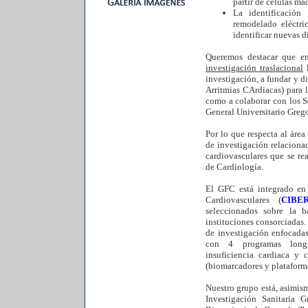
partir de células m
La identificación 
remodelado eléctric
identificar nuevas d
Queremos destacar que en
investigación traslacional
l
investigación, a fundar y di
Arritmias CArdiacas) para 
como a colaborar con los S
General Universitario Greg
Por lo que respecta al área
de investigación relaciona
cardiovasculares que se re
de Cardiología.
El GFC está integrado e
Cardiovasculares (
CIBE
seleccionados sobre la b
instituciones consorciadas.
de investigación enfocadas
con 4 programas longit
insuficiencia cardiaca y c
(biomarcadores y plataform
Nuestro grupo está, asimis
Investigación Sanitaria 