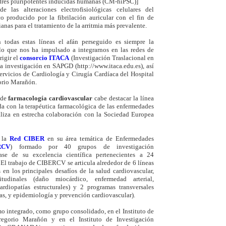
adres pluripotentes inducidas humanas (CM-hiPSC)]
de las alteraciones electrofisiológicas celulares del
o producido por la fibrilación auricular con el fin de
ianas para el tratamiento de la arritmia más prevalente.
 todas estas líneas el afán perseguido es siempre la
o que nos ha impulsado a integrarnos en las redes de
rigir el
consorcio ITACA
(Investigación Traslacional en
la investigación en SAPGD (http://www.itaca.edu.es), así
ervicios de Cardiología y Cirugía Cardíaca del Hospital
orio Marañón.
 de
farmacología cardiovascular
cabe destacar la línea
da con la terapéutica farmacológica de las enfermedades
aliza en estrecha colaboración con la Sociedad Europea
n la
Red
CIBER
en su área temática de Enfermedades
RCV
) formado por 40 grupos de investigación
ase de su excelencia científica pertenecientes a 24
 El trabajo de CIBERCV se articula alrededor de 6 líneas
 en los principales desafíos de la salud cardiovascular,
udinales (daño miocárdico, enfermedad arterial,
ardiopatías estructurales) y 2 programas transversales
as, y epidemiología y prevención cardiovascular).
mo integrado, como grupo consolidado, en el Instituto de
Gregorio Marañón y en el Instituto de Investigación