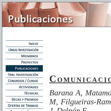
Comunicacio
Barana A, Matamo
M, Filgueiras-Ram
J, Delpón E