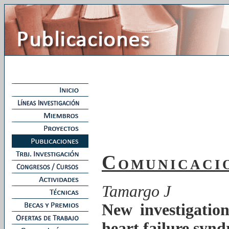
Comunicacio
Tamargo J
New investigatio
heart failure syn