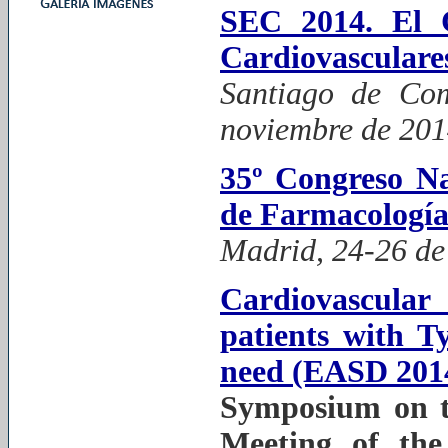
SEC 2014. El 
Cardiovasculare
Santiago de Com
noviembre de 20
35º Congreso Na
de Farmacologí
Madrid, 24-26 de
Cardiovascula
patients with T
need (EASD 201
Symposium on t
Meeting of the