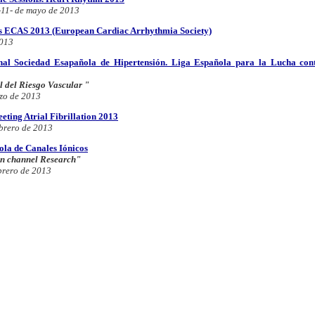
-11- de mayo de 2013
s
ECAS 2013 (European Cardiac Arrhythmia Society)
2013
nal Sociedad Esapañola de Hipertensión. Liga Española para la Lucha cont
l del Riesgo Vascular "
rzo de 2013
eting Atrial Fibrillation 2013
ebrero de 2013
la de Canales Iónicos
on channel Research"
brero de 2013