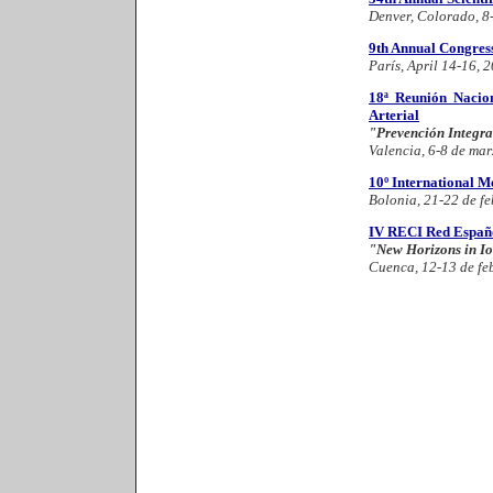
Denver, Colorado, 8
9th Annual Congres
París, April 14-16, 
18ª Reunión Nacio
Arterial
"Prevención Integra
Valencia, 6-8 de ma
10º International Me
Bolonia, 21-22 de f
IV RECI Red Españo
"New Horizons in I
Cuenca, 12-13 de fe