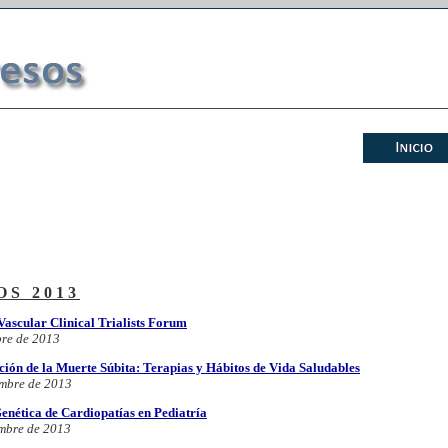
S 2013
ascular Clinical Trialists Forum
bre de 2013
ión de la Muerte Súbita: Terapias y Hábitos de Vida Saludables
embre de 2013
enética de Cardiopatías en Pediatría
mbre de 2013